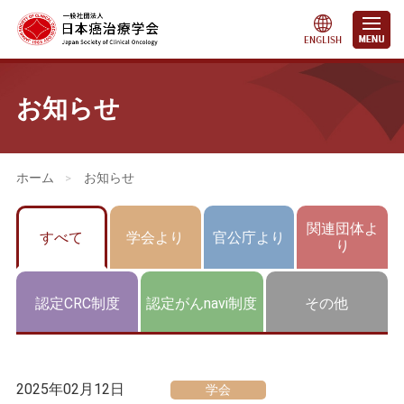
お知らせ
会員・医療関係の皆さまへ
>
お知らせ
関連団体よ
すべて
学会より
官公庁より
り
認定CRC制度
認定がんnavi制度
その他
2025年02月12日
学会