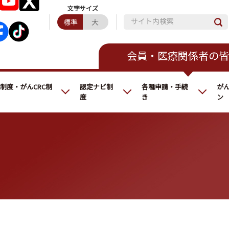
サイト内検索
標準
大
会員・医療関係者の皆
C制度・がんCRC制
認定ナビ制
各種申請・手続
が
度
き
ン