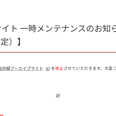
ト 一時メンテナンスのお知らせ
予定）】
会抄録アーカイブサイト
を
休止
させていただきます。大変
記
3時