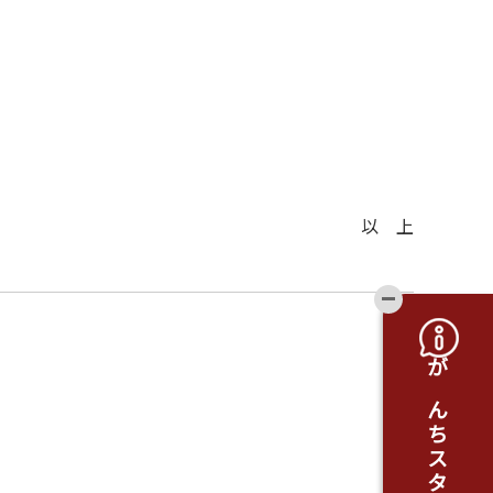
）
以 上
開閉ボタ