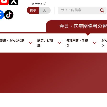
サイト内検索
標準
大
会員・医療関係者の皆
C制度・がんCRC制
認定ナビ制
各種申請・手続
が
度
き
ン