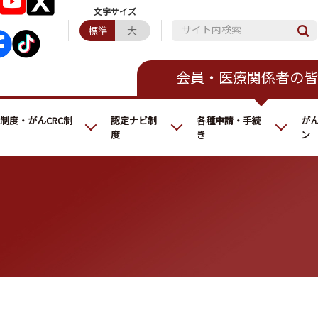
サイト内検索
標準
大
会員・医療関係者の皆
C制度・がんCRC制
認定ナビ制
各種申請・手続
が
度
き
ン