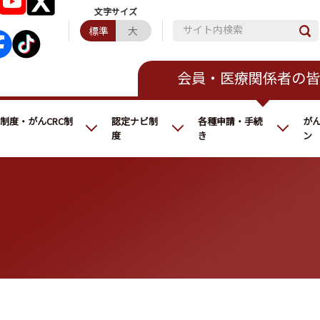
サイト内検索
標準
大
会員・医療関係者の皆
C制度・がんCRC制
認定ナビ制
各種申請・手続
が
度
き
ン