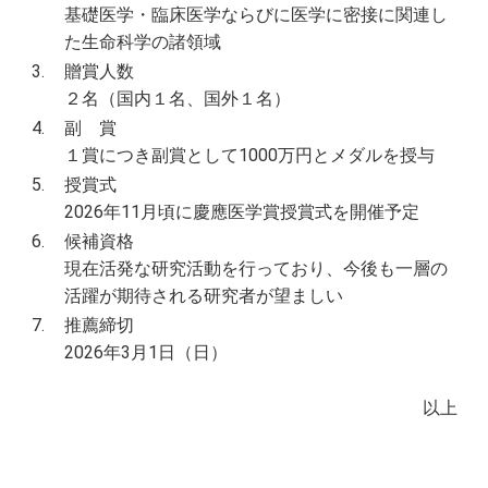
基礎医学・臨床医学ならびに医学に密接に関連し
た⽣命科学の諸領域
3.
贈賞人数
２名（国内１名、国外１名）
4.
副 賞
１賞につき副賞として1000万円とメダルを授与
5.
授賞式
2026年11月頃に慶應医学賞授賞式を開催予定
6.
候補資格
現在活発な研究活動を行っており、今後も一層の
活躍が期待される研究者が望ましい
7.
推薦締切
2026年3月1日（日）
以上