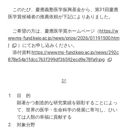
このたび、慶應義塾医学振興基金から、第31回慶應
医学賞候補者の推薦依頼が下記によりありました。
ご希望の方は、慶應医学賞ホームページ（
https://w
ww.ms-fund.keio.ac.jp/news/prize/2026/01191500.htm
l
）にてお申し込みください。
添付資料:
https://www.ms-fund.keio.ac.jp/news/292c
878e54a1fdcc763f399df36592ecd9e78fa9.jpg
記
1.
目 的
顕著かつ創造的な研究業績を顕彰することによっ
て、世界の医学・⽣命科学の発展に寄与し、ひい
ては⼈類の幸福に貢献する
2.
対象分野