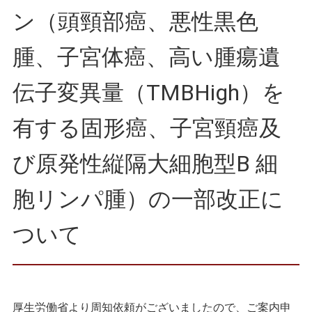
ン（頭頸部癌、悪性黒色
腫、子宮体癌、高い腫瘍遺
伝子変異量（TMBHigh）を
有する固形癌、子宮頸癌及
び原発性縦隔大細胞型B 細
胞リンパ腫）の一部改正に
ついて
厚生労働省より周知依頼がございましたので、ご案内申