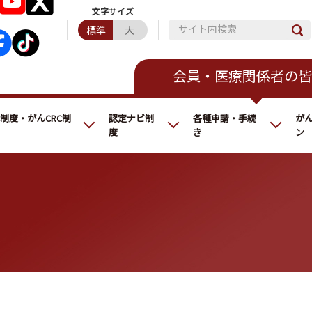
サイト内検索
標準
大
会員・医療関係者の皆
C制度・がんCRC制
認定ナビ制
各種申請・手続
が
度
き
ン