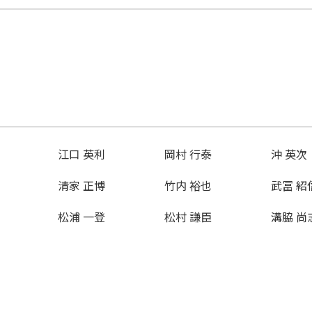
江口 英利
岡村 行泰
沖 英次
清家 正博
竹内 裕也
武冨 紹
松浦 一登
松村 謙臣
溝脇 尚