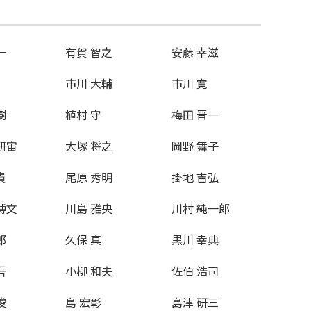
一
有賀 智之
安藤 幸滋
市川 大輔
市川 寛
樹
植村 守
梅田 晋一
研宙
大塚 将之
岡野 舞子
貴
尾原 秀明
掛地 吉弘
博文
川島 雅央
川村 純一郎
郎
久保 真
黒川 幸典
吾
小柳 和夫
佐伯 浩司
俊
島 宏彰
島津 研三