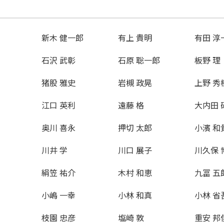
新木 健一郎
有上 貴明
有田 淳
石沢 武彰
石原 聡一郎
板野 理
猪股 雅史
岩槻 政晃
上野 秀
江口 英利
遠藤 格
大内田 
奥川 喜永
押切 太郎
小濱 和
川井 学
川口 展子
川久保 
絹笠 祐介
木村 和恵
九冨 五
小嶋 一幸
小林 和真
小林 省
枝園 忠彦
塩崎 敦
重安 邦