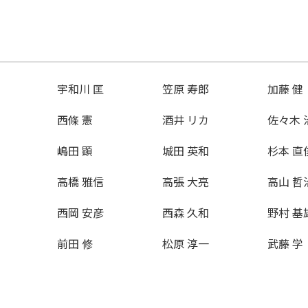
宇和川 匡
笠原 寿郎
加藤 健
西條 憲
酒井 リカ
佐々木 
嶋田 顕
城田 英和
杉本 直
高橋 雅信
高張 大亮
高山 哲
西岡 安彦
西森 久和
野村 基
前田 修
松原 淳一
武藤 学