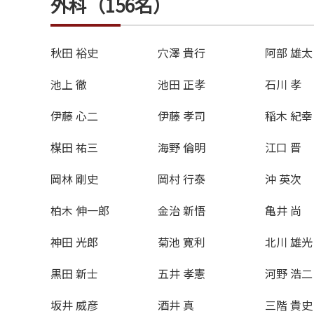
外科（156名）
秋田 裕史
穴澤 貴行
阿部 雄太
池上 徹
池田 正孝
石川 孝
伊藤 心二
伊藤 孝司
稲木 紀幸
楳田 祐三
海野 倫明
江口 晋
岡林 剛史
岡村 行泰
沖 英次
柏木 伸一郎
金治 新悟
亀井 尚
神田 光郎
菊池 寛利
北川 雄光
黒田 新士
五井 孝憲
河野 浩二
坂井 威彦
酒井 真
三階 貴史