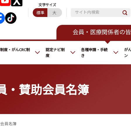
サイト内検索
標準
大
会員・医療関係者の皆
C制度・がんCRC制
認定ナビ制
各種申請・手続
が
度
き
ン
員・賛助会員名簿
助会員名簿