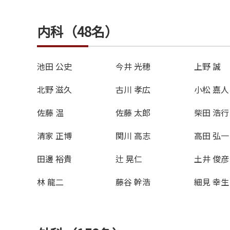
内科（48名）
池田 公史
今井 光穂
上野 誠
北野 滋久
古川 孝広
小松 嘉人
佐藤 温
佐藤 太郎
柴田 浩行
清家 正博
関川 高志
高田 弘一
田邊 裕貴
辻 晃仁
土井 俊彦
林 龍二
藤谷 幹浩
細見 幸生