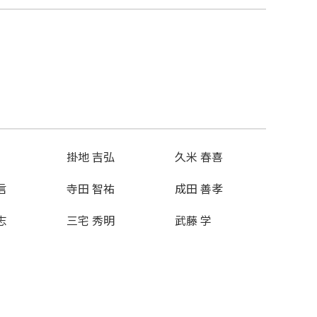
掛地 吉弘
久米 春喜
信
寺田 智祐
成田 善孝
志
三宅 秀明
武藤 学