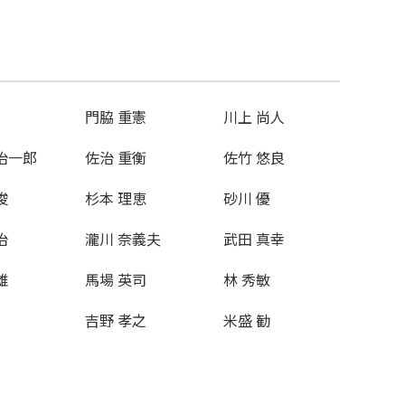
門脇 重憲
川上 尚人
治一郎
佐治 重衡
佐竹 悠良
俊
杉本 理恵
砂川 優
治
瀧川 奈義夫
武田 真幸
雄
馬場 英司
林 秀敏
吉野 孝之
米盛 勧