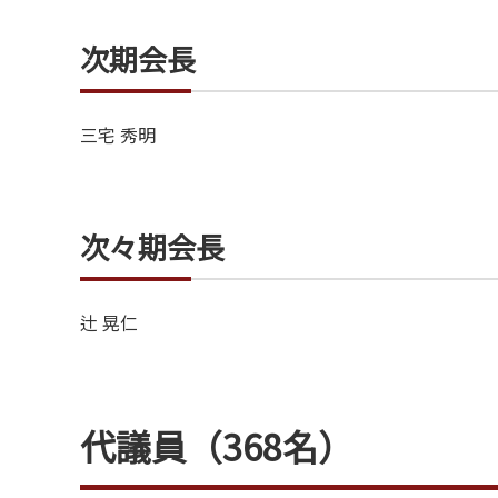
次期会長
三宅 秀明
次々期会長
辻 晃仁
代議員（368名）