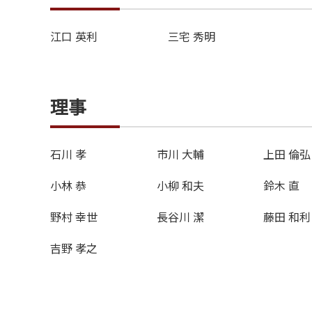
江口 英利
三宅 秀明
理事
石川 孝
市川 大輔
上田 倫弘
小林 恭
小柳 和夫
鈴木 直
野村 幸世
長谷川 潔
藤田 和利
吉野 孝之