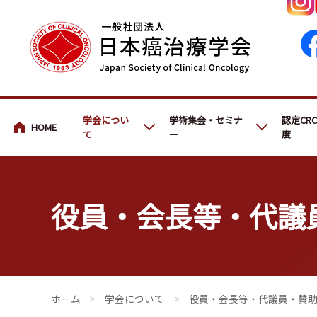
会員・医療関係の皆さまへ
学会につい
学術集会・セミナ
認定CR
て
ー
度
役員・会長等・代議
会員・医療関係の皆さまへ
>
学会について
>
役員・会長等・代議員・賛