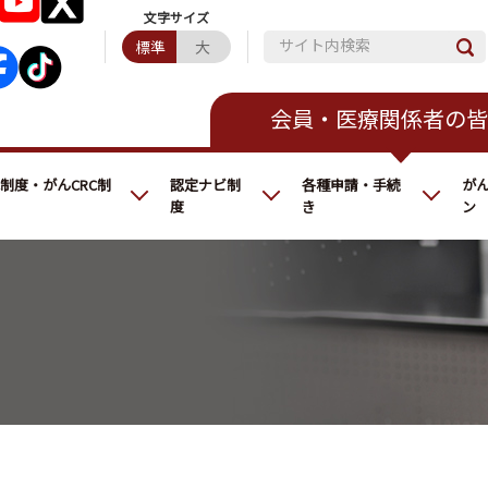
サイト内検索
標準
大
会員・医療関係者の皆
C制度・がんCRC制
認定ナビ制
各種申請・手続
が
度
き
ン