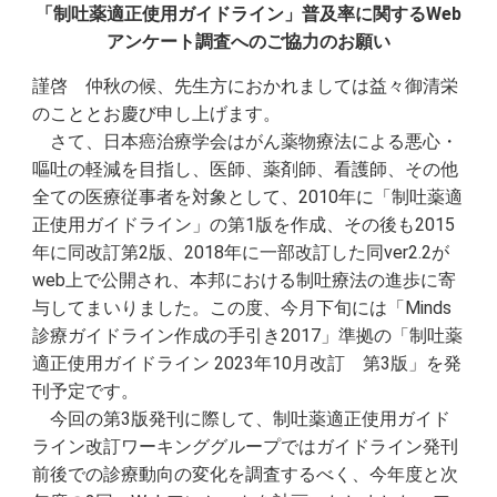
「制吐薬適正使用ガイドライン」普及率に関するWeb
アンケート調査へのご協力のお願い
謹啓 仲秋の候、先生方におかれましては益々御清栄
のこととお慶び申し上げます。
さて、日本癌治療学会はがん薬物療法による悪心・
嘔吐の軽減を目指し、医師、薬剤師、看護師、その他
全ての医療従事者を対象として、2010年に「制吐薬適
正使用ガイドライン」の第1版を作成、その後も2015
年に同改訂第2版、2018年に一部改訂した同ver2.2が
web上で公開され、本邦における制吐療法の進歩に寄
与してまいりました。この度、今月下旬には「Minds
診療ガイドライン作成の手引き2017」準拠の「制吐薬
適正使用ガイドライン 2023年10月改訂 第3版」を発
刊予定です。
今回の第3版発刊に際して、制吐薬適正使用ガイド
ライン改訂ワーキンググループではガイドライン発刊
前後での診療動向の変化を調査するべく、今年度と次