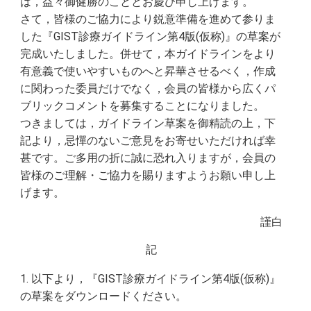
は，益々御健勝のこととお慶び申し上げます。
さて，皆様のご協力により鋭意準備を進めて参りま
した『GIST診療ガイドライン第4版(仮称)』の草案が
完成いたしました。併せて，本ガイドラインをより
有意義で使いやすいものへと昇華させるべく，作成
に関わった委員だけでなく，会員の皆様から広くパ
ブリックコメントを募集することになりました。
つきましては，ガイドライン草案を御精読の上，下
記より，忌憚のないご意見をお寄せいただければ幸
甚です。ご多用の折に誠に恐れ入りますが，会員の
皆様のご理解・ご協力を賜りますようお願い申し上
げます。
謹白
記
1. 以下より，『GIST診療ガイドライン第4版(仮称)』
の草案をダウンロードください。