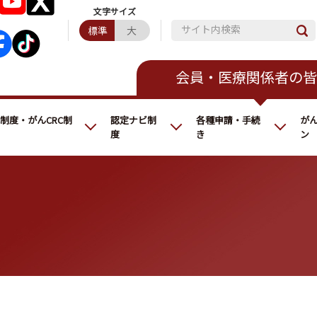
サイト内検索
標準
大
会員・医療関係者の皆
C制度・がんCRC制
認定ナビ制
各種申請・手続
が
度
き
ン