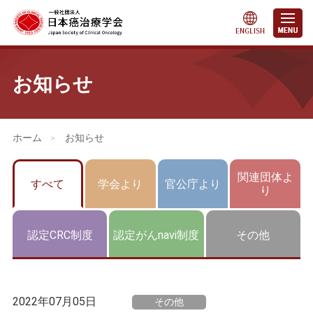
お知らせ
会員・医療関係の皆さまへ
>
お知らせ
関連団体よ
すべて
学会より
官公庁より
り
認定CRC制度
認定がんnavi制度
その他
2022年07月05日
その他