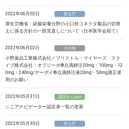
2022年06月02日
官公庁
厚生労働省：経腸栄養分野の小口径コネクタ製品の切替
えに係る方針の一部見直しについて（日本医学会宛て）
2022年06月02日
その他
小野薬品工業株式会社／ブリストル・マイヤーズ スク
イブ株式会社：オプジーボ®点滴静注20mg・100mg・12
0mg・240mg/ヤーボイ®点滴静注液20mg・50mg適正使
用のお願い
2022年05月31日
認定がんnavi
シニアナビゲーター認定者一覧の更新
2022年05月30日
官公庁