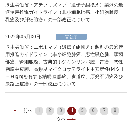
厚生労働省：アテゾリズマブ（遺伝子組換え）製剤の最
適使用推進ガイドライン（非小細胞肺癌、小細胞肺癌、
乳癌及び肝細胞癌）の一部改正について
2022年05月30日
官公庁
厚生労働省：ニボルマブ（遺伝子組換え）製剤の最適使
用推進ガイドライン（非小細胞肺癌、悪性黒色腫、頭頸
部癌、腎細胞癌、古典的ホジキンリンパ腫、胃癌、悪性
胸膜中皮腫、高頻度マイクロサテライト不安定性(ＭＳＩ
－Ｈⅰg h)を有する結腸·直腸癌、食道癌、原発不明癌及び
尿路上皮癌）の一部改正について
前へ
1
2
3
4
5
6
7
8
次へ