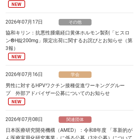
2026年07月17日
その他
協和キリン：抗悪性腫瘍経口黄体ホルモン製剤「ヒスロ
ン®H錠200mg」限定出荷に関するお詫びとお知らせ（第
3報）
2026年07月16日
学会
男性に対するHPVワクチン接種促進ワーキンググルー
プ 外部アドバイザー公募についてのお知らせ
2026年07月08日
関連団体
日本医療研究開発機構（AMED）：令和8年度 「革新的が
ん医療実用化研究事業」に係る公募（3次公募）について