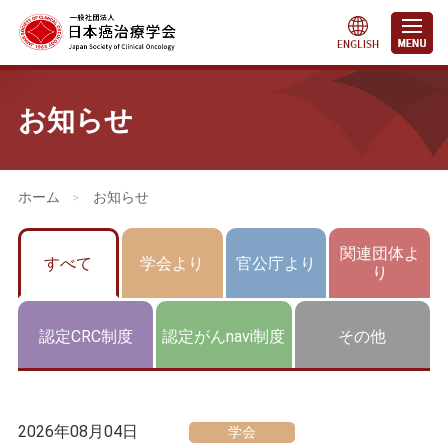
お知らせ
会員・医療関係の皆さまへ
>
お知らせ
関連団体よ
すべて
学会より
官公庁より
り
認定CRC制度
認定がんnavi制度
その他
2026年08月04日
学会