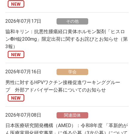
2026年07月17日
その他
協和キリン：抗悪性腫瘍経口黄体ホルモン製剤「ヒスロ
ン®H錠200mg」限定出荷に関するお詫びとお知らせ（第
3報）
2026年07月16日
学会
男性に対するHPVワクチン接種促進ワーキンググルー
プ 外部アドバイザー公募についてのお知らせ
2026年07月08日
関連団体
日本医療研究開発機構（AMED）：令和8年度 「革新的が
ん医療実用化研究事業」に係る公募（3次公募）について