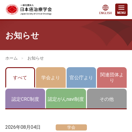
お知らせ
会員・医療関係の皆さまへ
>
お知らせ
関連団体よ
すべて
学会より
官公庁より
り
認定CRC制度
認定がんnavi制度
その他
2026年08月04日
学会