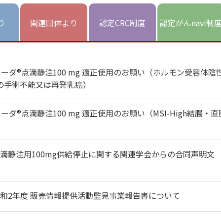
り
関連団体より
認定CRC制度
認定がんnavi制
ルーダ®点滴静注100 mg 適正使用のお願い（ホルモン受容体陰
性の手術不能又は再発乳癌）
ーダ®点滴静注100 mg 適正使用のお願い（MSI-High結腸・直
滴静注用100mg供給停止に関する関連学会からの合同声明文
和2年度 販売情報提供活動監見事業報告書について