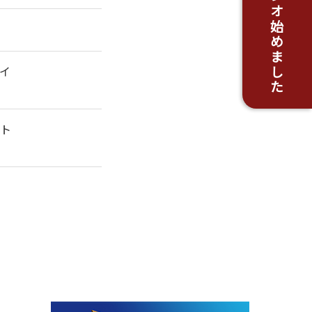
がんちスタジオ始めました
イ
ト