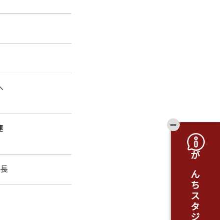
へ
開閉ボタ
連
延長