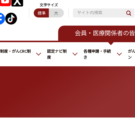
サイト内検索
標準
大
会員・医療関係者の皆
C制度・がんCRC制
認定ナビ制
各種申請・手続
が
度
き
ン