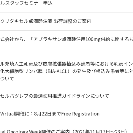
カルスタッフセミナー申込
クリタキセル点滴静注液 出荷調整のご案内
式会社から、「アブラキサン点滴静注用100mg供給に関する
ル充填人工乳房及び皮膚拡張器植込み患者等における乳房イン
化大細胞型リンパ腫（BIA-ALCL）の発生及び植込み患者等に
ついて
セルパツレブの最適使用推進ガイドラインについて
Virtual開催に：8月22日までFree Registration
irtual Oncology Week開催のご案内（2021年11月17日～23日）